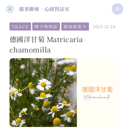
跳
MA
儒果聊療．心緒對話室
至
ME
主
TRACY
牌卡悄悄話
精油洞悉卡
2025-12-24
要
內
德國洋甘菊 Matricaria
容
chamomilla