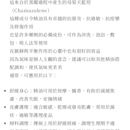
這來自於蒸餾過程中產生的母菊天藍烴
（Chamazulene）
這種成分令精油具有卓越的抗發炎、抗過敏、抗痙攣
及修復作用
也是許多藥劑的必備成份，可作為沖洗、泡浴、敷
包、吸入法等使用
在鎮靜與平衡作用於心靈中也有很好的效益
因為氣味是個人主觀的意念，建議可以和其他精油搭
配調和，使其氣味更柔美
通常，可應用於以下：
舒緩身心：精油可用於按摩、擴香，有助於減緩焦
慮、改善失眠，安撫情緒
皮膚護理：適合敏感、乾燥或發炎肌膚，常用於濕
疹、過敏等護理產品
婦科調理：傳統上用於舒緩經痛、調理生理期不適