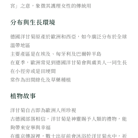
宮」之意，象徵其護理女性的傳統用
分布與生長環境
德國洋甘菊原產於歐洲和西亞，如今廣泛分布於全球
溫帶地區
主要產區是在埃及、匈牙利及巴爾幹半島
在夏季，歐洲常見到德國洋甘菊會與虞美人一同生長
在小徑旁或是田埂間
常作為田間綠化及草藥種植
植物故事
洋甘菊自古即為歐洲人所珍視
古德國部落相信，洋甘菊是神靈賜予人類的禮物，能
夠帶來安寧與幸福
在維京傳說裡，戰士出征前會沐浴於洋甘菊水中，祈