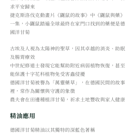
求平安歸來
捷克斯洛伐克動畫片《鼴鼠的故事》中《鼴鼠與藥》
一集，小鼴鼠踏遍全球最終在家門口找到的藥便是德
國洋甘菊
古埃及人視為太陽神的聖草，因其卓越的消炎、助眠
及腸胃療效
中世紀修道士發現它能幫助附近病弱植物恢復，甚至
能保護十字花科植物免受害蟲侵擾
德國洋甘菊被譽為「萬靈藥草」，在德國民間的故事
裡，常作為關懷與守護的象徵
農夫會在田邊種植洋甘菊，祈求土地豐收與家人健康
精油應用
德國洋甘菊精油以其獨特的深藍色著稱